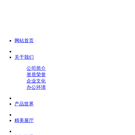
化妆笔 眉笔 唇线笔 眼线笔 口红笔 眼影笔 遮瑕笔
网站首页
关于我们
公司简介
资质荣誉
企业文化
办公环境
产品世界
精美展厅