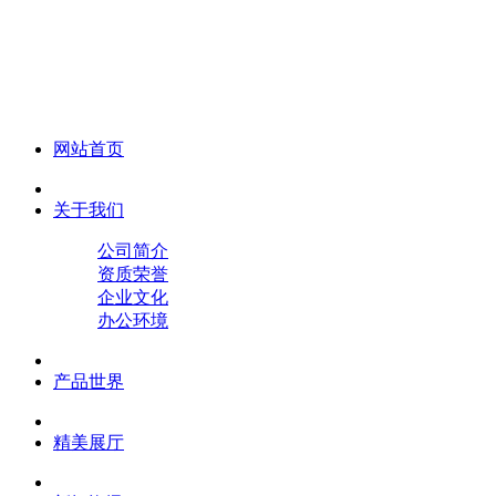
化妆笔 眉笔 唇线笔 眼线笔 口红笔 眼影笔 遮瑕笔
网站首页
关于我们
公司简介
资质荣誉
企业文化
办公环境
产品世界
精美展厅