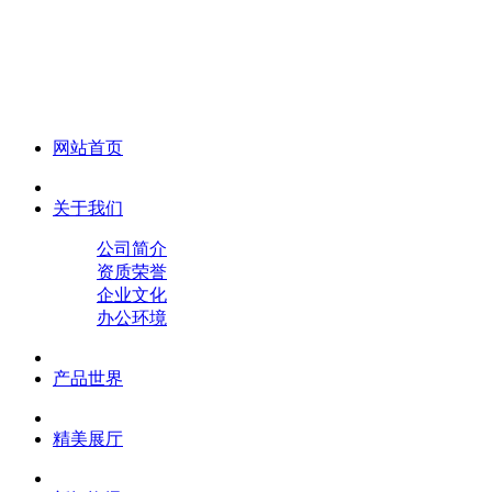
化妆笔 眉笔 唇线笔 眼线笔 口红笔 眼影笔 遮瑕笔
网站首页
关于我们
公司简介
资质荣誉
企业文化
办公环境
产品世界
精美展厅