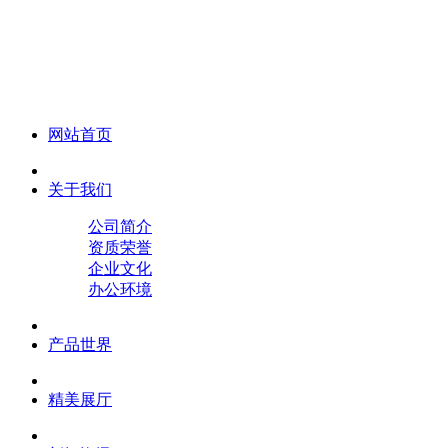
化妆笔 眉笔 唇线笔 眼线笔 口红笔 眼影笔 遮瑕笔
网站首页
关于我们
公司简介
资质荣誉
企业文化
办公环境
产品世界
精美展厅