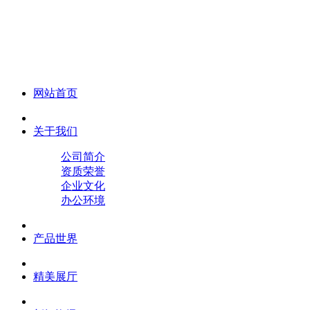
化妆笔 眉笔 唇线笔 眼线笔 口红笔 眼影笔 遮瑕笔
网站首页
关于我们
公司简介
资质荣誉
企业文化
办公环境
产品世界
精美展厅