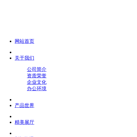
化妆笔 眉笔 唇线笔 眼线笔 口红笔 眼影笔 遮瑕笔
网站首页
关于我们
公司简介
资质荣誉
企业文化
办公环境
产品世界
精美展厅