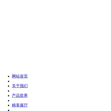
化妆笔 眉笔 唇线笔 眼线笔 口红笔 眼影笔 遮瑕笔
网站首页
关于我们
产品世界
精美展厅