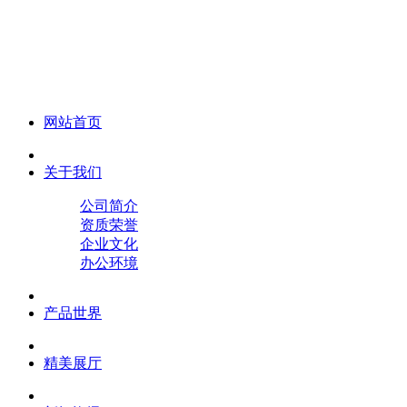
化妆笔 眉笔 唇线笔 眼线笔 口红笔 眼影笔 遮瑕笔
网站首页
关于我们
公司简介
资质荣誉
企业文化
办公环境
产品世界
精美展厅