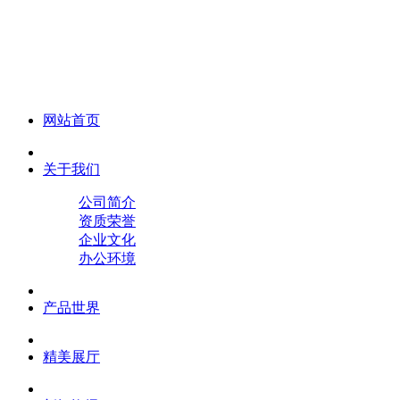
化妆笔 眉笔 唇线笔 眼线笔 口红笔 眼影笔 遮瑕笔
网站首页
关于我们
公司简介
资质荣誉
企业文化
办公环境
产品世界
精美展厅