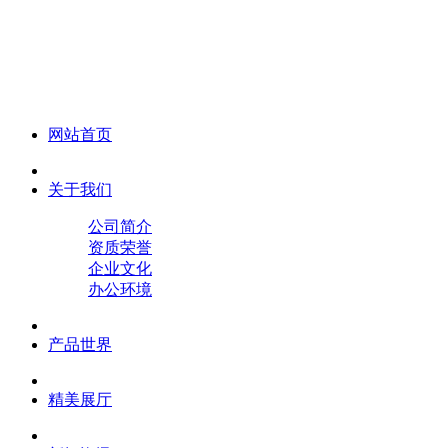
化妆笔 眉笔 唇线笔 眼线笔 口红笔 眼影笔 遮瑕笔
网站首页
关于我们
公司简介
资质荣誉
企业文化
办公环境
产品世界
精美展厅