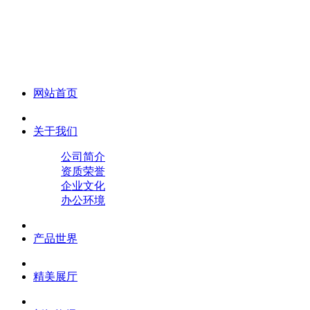
化妆笔 眉笔 唇线笔 眼线笔 口红笔 眼影笔 遮瑕笔
网站首页
关于我们
公司简介
资质荣誉
企业文化
办公环境
产品世界
精美展厅