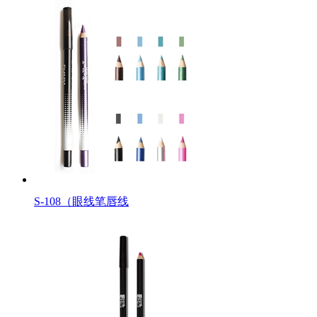
S-108（眼线笔唇线