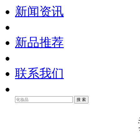
新闻资讯
新品推荐
联系我们