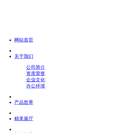
化妆笔 眉笔 唇线笔 眼线笔 口红笔 眼影笔 遮瑕笔
网站首页
关于我们
公司简介
资质荣誉
企业文化
办公环境
产品世界
精美展厅