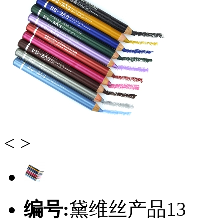
<
>
编号:
黛维丝产品13