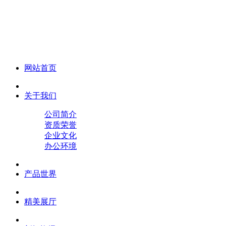
化妆笔 眉笔 唇线笔 眼线笔 口红笔 眼影笔 遮瑕笔
网站首页
关于我们
公司简介
资质荣誉
企业文化
办公环境
产品世界
精美展厅