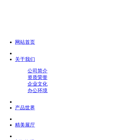
化妆笔 眉笔 唇线笔 眼线笔 口红笔 眼影笔 遮瑕笔
网站首页
关于我们
公司简介
资质荣誉
企业文化
办公环境
产品世界
精美展厅