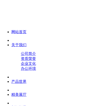
化妆笔 眉笔 唇线笔 眼线笔 口红笔 眼影笔 遮瑕笔
网站首页
关于我们
公司简介
资质荣誉
企业文化
办公环境
产品世界
精美展厅