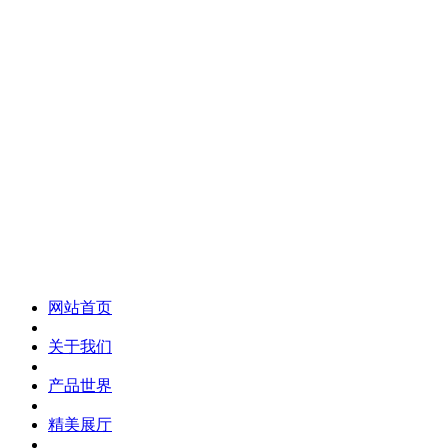
化妆笔 眉笔 唇线笔 眼线笔 口红笔 眼影笔 遮瑕笔
网站首页
关于我们
产品世界
精美展厅