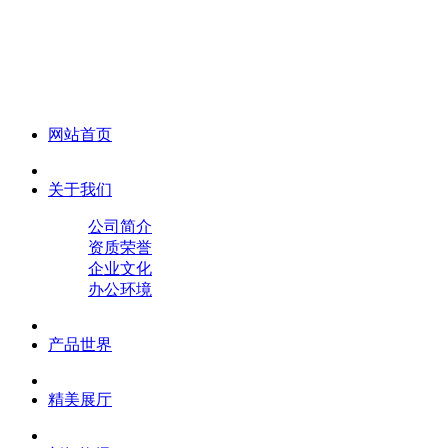
化妆笔 眉笔 唇线笔 眼线笔 口红笔 眼影笔 遮瑕笔
网站首页
关于我们
公司简介
资质荣誉
企业文化
办公环境
产品世界
精美展厅