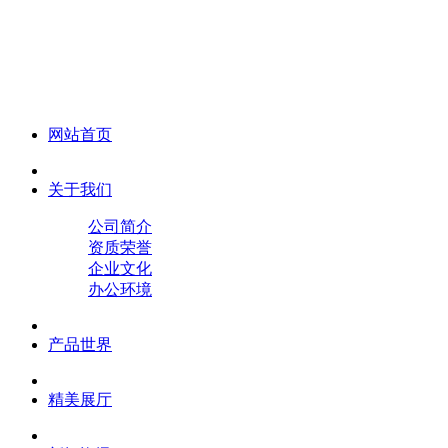
化妆笔 眉笔 唇线笔 眼线笔 口红笔 眼影笔 遮瑕笔
网站首页
关于我们
公司简介
资质荣誉
企业文化
办公环境
产品世界
精美展厅