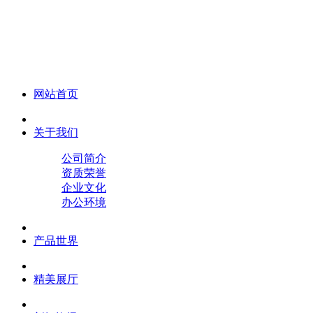
化妆笔 眉笔 唇线笔 眼线笔 口红笔 眼影笔 遮瑕笔
网站首页
关于我们
公司简介
资质荣誉
企业文化
办公环境
产品世界
精美展厅