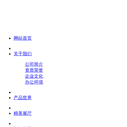
化妆笔 眉笔 唇线笔 眼线笔 口红笔 眼影笔 遮瑕笔
网站首页
关于我们
公司简介
资质荣誉
企业文化
办公环境
产品世界
精美展厅