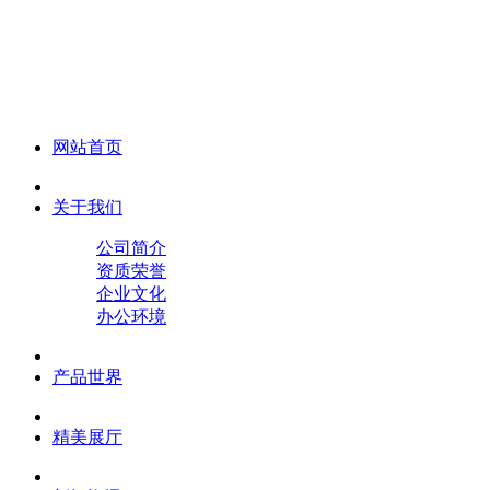
化妆笔 眉笔 唇线笔 眼线笔 口红笔 眼影笔 遮瑕笔
网站首页
关于我们
公司简介
资质荣誉
企业文化
办公环境
产品世界
精美展厅