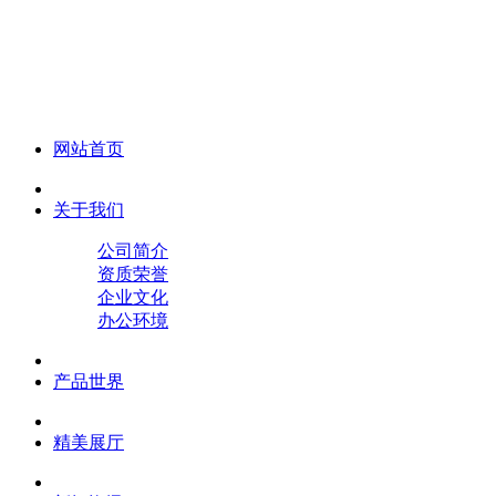
化妆笔 眉笔 唇线笔 眼线笔 口红笔 眼影笔 遮瑕笔
网站首页
关于我们
公司简介
资质荣誉
企业文化
办公环境
产品世界
精美展厅