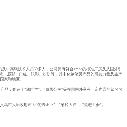
及中高级技术人员60多人，公司拥有符合gmpc的标准厂房及从国外引
妆笔、唇彩、口红、眼影、粉饼等，其中化妆笔类产品的研发力量及生产
个国家和地区。
品，创造了“黛维丝”、“白雪公主”等在国内外享有一定声誉的知名名
市人民政府评为“优秀企业”、“纳税大户”、“先进工会”。