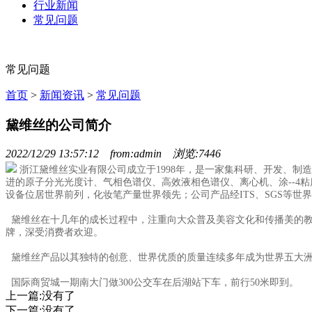
行业新闻
常见问题
常见问题
首页
>
新闻资讯
>
常见问题
黛维丝的公司简介
2022/12/29 13:57:12 from:admin 浏览:7446
浙江黛维丝实业有限公司成立于1998年，是一家集科研、开发、制造
进的原子分光光度计、气相色谱仪、高效液相色谱仪、离心机、涂--4
设备位居世界前列，化妆笔产量世界领先；公司产品经ITS、SGS等
黛维丝在十几年的成长过程中，注重向大众普及美容文化和传播美的教育
牌，深受消费者欢迎。
黛维丝产品以其独特的创意、世界优质的质量连续多年成为世界五大洲非
国际商贸城一期南大门做300公交车在后湖站下车，前行50米即到。
上一篇:
没有了
下一篇:
没有了