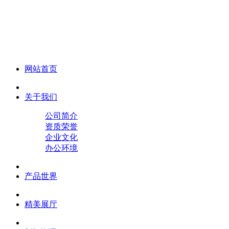
化妆笔 眉笔 唇线笔 眼线笔 口红笔 眼影笔 遮瑕笔
网站首页
关于我们
公司简介
资质荣誉
企业文化
办公环境
产品世界
精美展厅