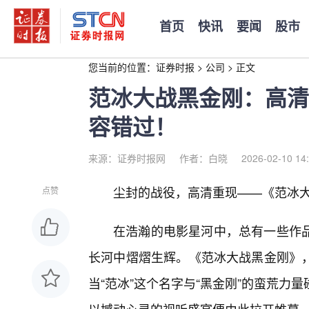
首页
快讯
要闻
股市
您当前的位置：
证券时报
>
公司
>
正文
范冰大战黑金刚：高清
容错过！
来源：证券时报网
作者：白晓
2026-02-10 14
尘封的战役，高清重现——《范冰
点赞
在浩瀚的电影星河中，总有一些作
长河中熠熠生辉。《范冰大战黑金刚》，
当“范冰”这个名字与“黑金刚”的蛮荒