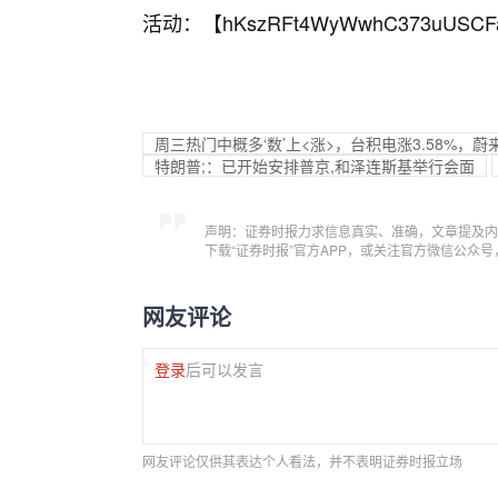
活动：【
hKszRFt4WyWwhC373uUSCF
周三热门中概多‘数’上<涨>，台积电涨3.58%，蔚来
特朗普;：已开始安排普京,和泽连斯基举行会面
声明：证券时报力求信息真实、准确，文章提及内
下载“证券时报”官方APP，或关注官方微信公众
网友评论
登录
后可以发言
网友评论仅供其表达个人看法，并不表明证券时报立场