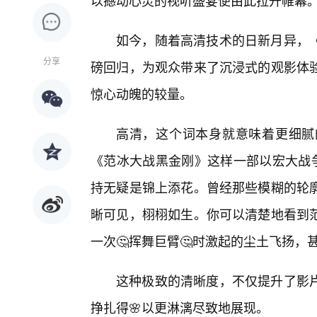
以撼动心灵的视听盛宴便由此拉开帷幕
如今，随着高清技术的日新月异，
分享
磅回归，为观众带来了沉浸式的观影体
惊心动魄的较量。
高清，这个词本身就意味着更细腻
《范冰大战黑金刚》这样一部以宏大战
持无疑是锦上添花。曾经那些模糊的轮
晰可见，栩栩如生。你可以清楚地看到
一次🤔挥舞巨臂🤔时激起的尘土飞扬
这种极致的清晰度，不仅提升了影
挣扎得🌸以更淋漓尽致地展现。