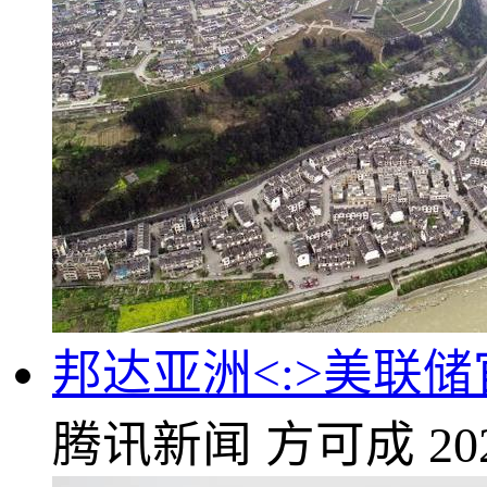
邦达亚洲<:>美联
腾讯新闻
方可成
20