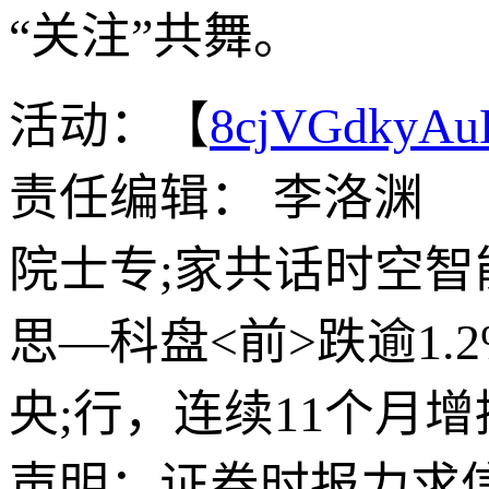
“关注”共舞。
活动：【
8cjVGdkyA
责任编辑： 李洛渊
院士专;家共话时空智
思—科盘<前>跌逾1.2
央;行，连续11个月
声明：证券时报力求