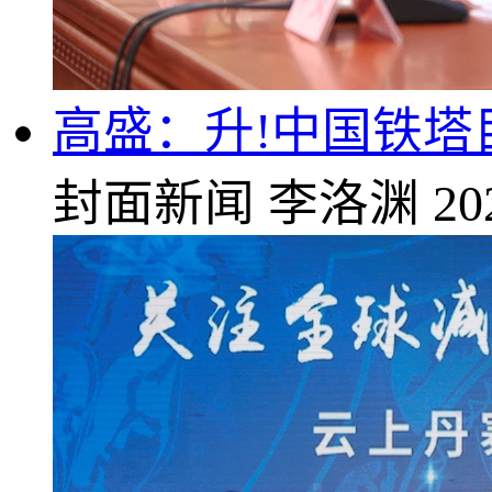
高盛：升!中国铁塔
封面新闻
李洛渊
20