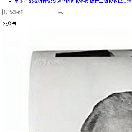
基金
金融
视听
评论
专题
产经
创投
科创板
新三板
投教
ESG
滚
公众号